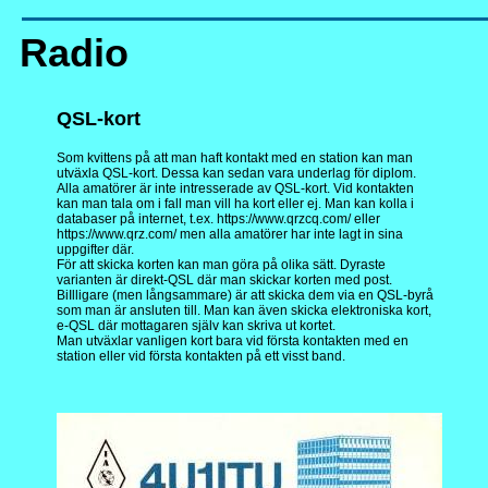
Radio
QSL-kort
Som kvittens på att man haft kontakt med en station kan man
utväxla QSL-kort. Dessa kan sedan vara underlag för diplom.
Alla amatörer är inte intresserade av QSL-kort. Vid kontakten
kan man tala om i fall man vill ha kort eller ej. Man kan kolla i
databaser på internet, t.ex. https://www.qrzcq.com/ eller
https://www.qrz.com/ men alla amatörer har inte lagt in sina
uppgifter där.
För att skicka korten kan man göra på olika sätt. Dyraste
varianten är direkt-QSL där man skickar korten med post.
BiIlligare (men långsammare) är att skicka dem via en QSL-byrå
som man är ansluten till. Man kan även skicka elektroniska kort,
e-QSL där mottagaren själv kan skriva ut kortet.
Man utväxlar vanligen kort bara vid första kontakten med en
station eller vid första kontakten på ett visst band.