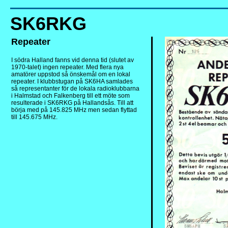
SK6RKG
Repeater
I södra Halland fanns vid denna tid (slutet av
1970-talet) ingen repeater. Med flera nya
amatörer uppstod så önskemål om en lokal
repeater. I klubbstugan på SK6HA samlades
så representanter för de lokala radioklubbarna
i Halmstad och Falkenberg till ett möte som
resulterade i SK6RKG på Hallandsås. Till att
börja med på 145.825 MHz men sedan flyttad
till 145.675 MHz.